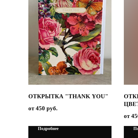
ОТКРЫТКА "THANK YOU"
ОТК
ЦВЕ
450
руб.
45
Подробнее
По